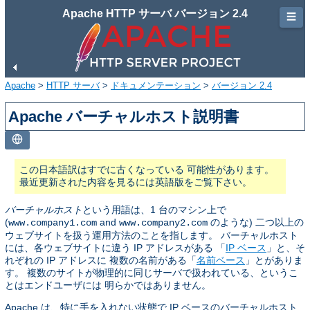
Apache HTTP サーバ バージョン 2.4
☰
Apache
>
HTTP サーバ
>
ドキュメンテーション
>
バージョン 2.4
Apache バーチャルホスト説明書
この日本語訳はすでに古くなっている 可能性があります。
最近更新された内容を見るには英語版をご覧下さい。
バーチャルホスト
という用語は、1 台のマシン上で
(
and
のような) 二つ以上の
www.company1.com
www.company2.com
ウェブサイトを扱う運用方法のことを指します。 バーチャルホスト
には、各ウェブサイトに違う IP アドレスがある 「
IP ベース
」と、そ
れぞれの IP アドレスに 複数の名前がある「
名前ベース
」とがありま
す。 複数のサイトが物理的に同じサーバで扱われている、というこ
とはエンドユーザには 明らかではありません。
Apache は、特に手を入れない状態で IP ベースのバーチャルホスト