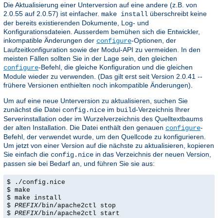
Die Aktualisierung einer Unterversion auf eine andere (z.B. von
2.0.55 auf 2.0.57) ist einfacher.
überschreibt keine
make install
der bereits existierenden Dokumente, Log- und
Konfigurationsdateien. Ausserdem bemühen sich die Entwickler,
inkompatible Änderungen der
-Optionen, der
configure
Laufzeitkonfiguration sowie der Modul-API zu vermeiden. In den
meisten Fällen sollten Sie in der Lage sein, den gleichen
-Befehl, die gleiche Konfiguration und die gleichen
configure
Module wieder zu verwenden. (Das gilt erst seit Version 2.0.41 --
frühere Versionen enthielten noch inkompatible Änderungen).
Um auf eine neue Unterversion zu aktualisieren, suchen Sie
zunächst die Datei
im
-Verzeichnis Ihrer
config.nice
build
Serverinstallation oder im Wurzelverzeichnis des Quelltextbaums
der alten Installation. Die Datei enthält den genauen
-
configure
Befehl, der verwendet wurde, um den Quellcode zu konfigurieren.
Um jetzt von einer Version auf die nächste zu aktualisieren, kopieren
Sie einfach die
in das Verzeichnis der neuen Version,
config.nice
passen sie bei Bedarf an, und führen Sie sie aus:
$ ./config.nice
$ make
$ make install
$
PREFIX
/bin/apache2ctl stop
$
PREFIX
/bin/apache2ctl start