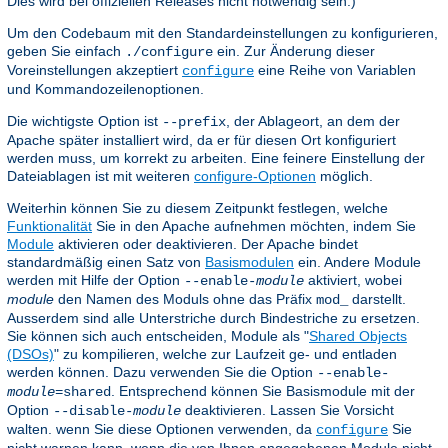
Dies wird bei offiziellen Releases nicht notwendig sein.)
Um den Codebaum mit den Standardeinstellungen zu konfigurieren,
geben Sie einfach
ein. Zur Änderung dieser
./configure
Voreinstellungen akzeptiert
eine Reihe von Variablen
configure
und Kommandozeilenoptionen.
Die wichtigste Option ist
, der Ablageort, an dem der
--prefix
Apache später installiert wird, da er für diesen Ort konfiguriert
werden muss, um korrekt zu arbeiten. Eine feinere Einstellung der
Dateiablagen ist mit weiteren
configure-Optionen
möglich.
Weiterhin können Sie zu diesem Zeitpunkt festlegen, welche
Funktionalität
Sie in den Apache aufnehmen möchten, indem Sie
Module
aktivieren oder deaktivieren. Der Apache bindet
standardmäßig einen Satz von
Basismodulen
ein. Andere Module
werden mit Hilfe der Option
aktiviert, wobei
--enable-
module
module
den Namen des Moduls ohne das Präfix
darstellt.
mod_
Ausserdem sind alle Unterstriche durch Bindestriche zu ersetzen.
Sie können sich auch entscheiden, Module als "
Shared Objects
(DSOs)
" zu kompilieren, welche zur Laufzeit ge- und entladen
werden können. Dazu verwenden Sie die Option
--enable-
. Entsprechend können Sie Basismodule mit der
module
=shared
Option
deaktivieren. Lassen Sie Vorsicht
--disable-
module
walten. wenn Sie diese Optionen verwenden, da
Sie
configure
nicht warnen kann, wenn die von Ihnen angegebenen Module nicht