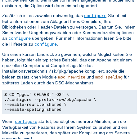
existieren; die Option wird dann einfach ignoriert.
Zusätzlich ist es zuweilen notwendig, das
-Skript mit
configure
Extrainformationen zum Ablageort Ihres Compilers, Ihrer
Bibliotheken oder Header-Dateien zu versorgen. Das tun Sie, indem
Sie entweder Umgebungsvariablen oder Kommandozeilenoptionen
an
übergeben. Für mehr Informationen lesen Sie bitte
configure
die Hilfeseite zu
.
configure
Um einen kurzen Eindruck zu gewinnen, welche Möglichkeiten Sie
haben, folgt hier ein typisches Beispiel, das den Apache mit einem
speziellen Compiler und Compilerflags für das
Installationsverzeichnis
kompiliert, sowie die
/sk/pkg/apache
beiden zusätzlichen Module
und
für
mod_rewrite
mod_speling
späteres Laden durch den DSO-Mechanismus:
$ CC="pgcc" CFLAGS="-O2" \
./configure --prefix=/sw/pkg/apache \
--enable-rewrite=shared \
--enable-speling=shared
Wenn
startet, benötigt es mehrere Minuten, um die
configure
Verfügbarkeit von Features auf Ihrem System zu prüfen und ein
Makefile zu generieren, das später zur Kompilierung des Servers
verwendet wird.