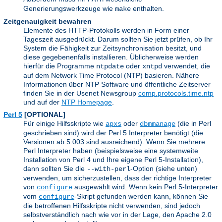
Generierungswerkzeuge wie
enthalten.
make
Zeitgenauigkeit bewahren
Elemente des HTTP-Protokolls werden in Form einer
Tageszeit ausgedrückt. Darum sollten Sie jetzt prüfen, ob Ihr
System die Fähigkeit zur Zeitsynchronisation besitzt, und
diese gegebenenfalls installieren. Üblicherweise werden
hierfür die Programme
oder
verwendet, die
ntpdate
xntpd
auf dem Network Time Protocol (NTP) basieren. Nähere
Informationen über NTP Software und öffentliche Zeitserver
finden Sie in der Usenet Newsgroup
comp.protocols.time.ntp
und auf der
NTP Homepage
.
Perl 5
[OPTIONAL]
Für einige Hilfsskripte wie
oder
(die in Perl
apxs
dbmmanage
geschrieben sind) wird der Perl 5 Interpreter benötigt (die
Versionen ab 5.003 sind ausreichend). Wenn Sie mehrere
Perl Interpreter haben (beispielsweise eine systemweite
Installation von Perl 4 und Ihre eigene Perl 5-Installation),
dann sollten Sie die
-Option (siehe unten)
--with-perl
verwenden, um sicherzustellen, dass der richtige Interpreter
von
ausgewählt wird. Wenn kein Perl 5-Interpreter
configure
vom
-Skript gefunden werden kann, können Sie
configure
die betroffenen Hilfsskripte nicht verwenden, sind jedoch
selbstverständlich nach wie vor in der Lage, den Apache 2.0