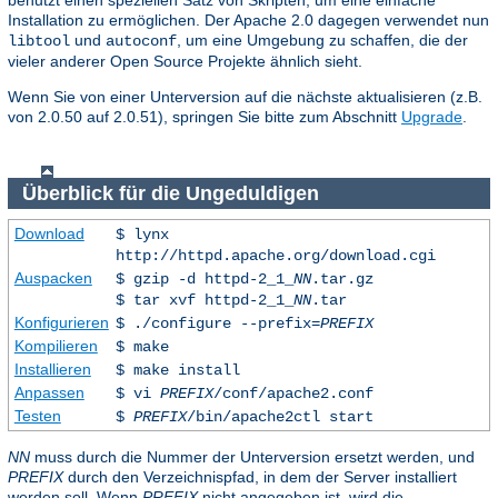
Installation zu ermöglichen. Der Apache 2.0 dagegen verwendet nun
und
, um eine Umgebung zu schaffen, die der
libtool
autoconf
vieler anderer Open Source Projekte ähnlich sieht.
Wenn Sie von einer Unterversion auf die nächste aktualisieren (z.B.
von 2.0.50 auf 2.0.51), springen Sie bitte zum Abschnitt
Upgrade
.
Überblick für die Ungeduldigen
Download
$ lynx
http://httpd.apache.org/download.cgi
Auspacken
$ gzip -d httpd-2_1_
NN
.tar.gz
$ tar xvf httpd-2_1_
NN
.tar
Konfigurieren
$ ./configure --prefix=
PREFIX
Kompilieren
$ make
Installieren
$ make install
Anpassen
$ vi
PREFIX
/conf/apache2.conf
Testen
$
PREFIX
/bin/apache2ctl start
NN
muss durch die Nummer der Unterversion ersetzt werden, und
PREFIX
durch den Verzeichnispfad, in dem der Server installiert
werden soll. Wenn
PREFIX
nicht angegeben ist, wird die