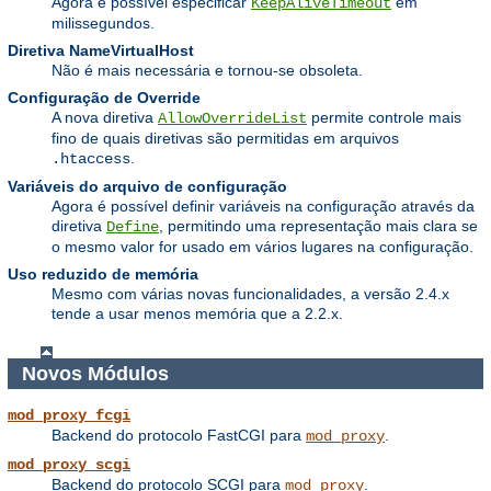
Agora é possível especificar
em
KeepAliveTimeout
milissegundos.
Diretiva NameVirtualHost
Não é mais necessária e tornou-se obsoleta.
Configuração de Override
A nova diretiva
permite controle mais
AllowOverrideList
fino de quais diretivas são permitidas em arquivos
.
.htaccess
Variáveis do arquivo de configuração
Agora é possível definir variáveis na configuração através da
diretiva
, permitindo uma representação mais clara se
Define
o mesmo valor for usado em vários lugares na configuração.
Uso reduzido de memória
Mesmo com várias novas funcionalidades, a versão 2.4.x
tende a usar menos memória que a 2.2.x.
Novos Módulos
mod_proxy_fcgi
Backend do protocolo FastCGI para
.
mod_proxy
mod_proxy_scgi
Backend do protocolo SCGI para
.
mod_proxy