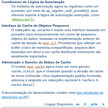
Contêineres de Lógica de Autorização
Os módulos de autorização agora se registram como um
provedor, por meio de ap_register_auth_provider(), para
oferecer suporte à lógica de autorização avançada, como
.
<RequireAll>
Interface de Cache de Objetos Pequenos
O cabeçalho
ap_socache.h
expõe uma interface baseada em
provedor para armazenamento em cache de pequenos
objetos de dados, baseada na implementação anterior do
cache de sessão do
. Provedores que utilizam um
mod_ssl
buffer cíclico de memória compartilhada, arquivos dbm
baseados em disco e um cache distribuído memcache são
atualmente suportados.
Adicionado o Gancho de Status de Cache
O módulo
agora inclui um novo gancho
mod_cache
, que é chamado quando a decisão de cache
cache_status
se torna conhecida. Uma implementação padrão fornecida
adiciona à resposta um cabeçalho opcional
e
X-Cache
X-
.
Cache-Detail
A documentação do desenvolvedor contém uma
lista detalhada de
alterações na API
.
Línguas Disponíveis:
en
|
fr
|
pt-br
|
tr