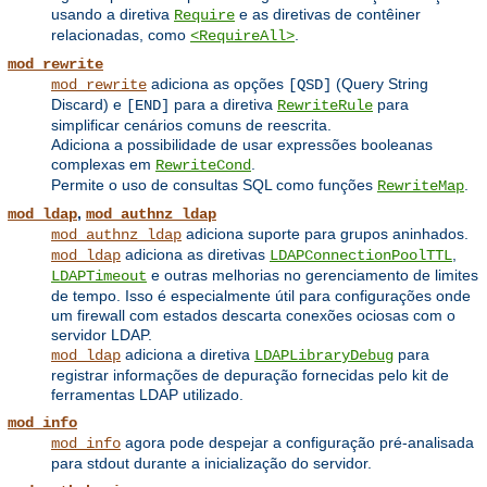
usando a diretiva
e as diretivas de contêiner
Require
relacionadas, como
.
<RequireAll>
mod_rewrite
adiciona as opções
(Query String
mod_rewrite
[QSD]
Discard) e
para a diretiva
para
[END]
RewriteRule
simplificar cenários comuns de reescrita.
Adiciona a possibilidade de usar expressões booleanas
complexas em
.
RewriteCond
Permite o uso de consultas SQL como funções
.
RewriteMap
,
mod_ldap
mod_authnz_ldap
adiciona suporte para grupos aninhados.
mod_authnz_ldap
adiciona as diretivas
,
mod_ldap
LDAPConnectionPoolTTL
e outras melhorias no gerenciamento de limites
LDAPTimeout
de tempo. Isso é especialmente útil para configurações onde
um firewall com estados descarta conexões ociosas com o
servidor LDAP.
adiciona a diretiva
para
mod_ldap
LDAPLibraryDebug
registrar informações de depuração fornecidas pelo kit de
ferramentas LDAP utilizado.
mod_info
agora pode despejar a configuração pré-analisada
mod_info
para stdout durante a inicialização do servidor.