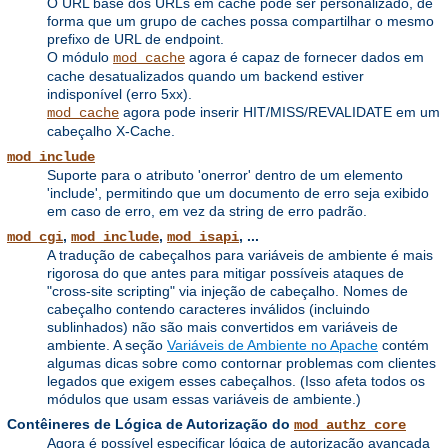
O URL base dos URLs em cache pode ser personalizado, de
forma que um grupo de caches possa compartilhar o mesmo
prefixo de URL de endpoint.
O módulo
agora é capaz de fornecer dados em
mod_cache
cache desatualizados quando um backend estiver
indisponível (erro 5xx).
agora pode inserir HIT/MISS/REVALIDATE em um
mod_cache
cabeçalho X-Cache.
mod_include
Suporte para o atributo 'onerror' dentro de um elemento
'include', permitindo que um documento de erro seja exibido
em caso de erro, em vez da string de erro padrão.
,
,
, ...
mod_cgi
mod_include
mod_isapi
A tradução de cabeçalhos para variáveis ​​de ambiente é mais
rigorosa do que antes para mitigar possíveis ataques de
"cross-site scripting" via injeção de cabeçalho. Nomes de
cabeçalho contendo caracteres inválidos (incluindo
sublinhados) não são mais convertidos em variáveis ​​de
ambiente. A seção
Variáveis ​​de Ambiente no Apache
contém
algumas dicas sobre como contornar problemas com clientes
legados que exigem esses cabeçalhos. (Isso afeta todos os
módulos que usam essas variáveis ​​de ambiente.)
Contêineres de Lógica de Autorização do
mod_authz_core
Agora é possível especificar lógica de autorização avançada