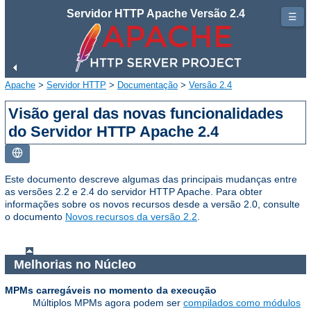
Servidor HTTP Apache Versão 2.4
☰
Apache
>
Servidor HTTP
>
Documentação
>
Versão 2.4
Visão geral das novas funcionalidades
do Servidor HTTP Apache 2.4
Este documento descreve algumas das principais mudanças entre
as versões 2.2 e 2.4 do servidor HTTP Apache. Para obter
informações sobre os novos recursos desde a versão 2.0, consulte
o documento
Novos recursos da versão 2.2
.
Melhorias no Núcleo
MPMs carregáveis no momento da execução
Múltiplos MPMs agora podem ser
compilados como módulos