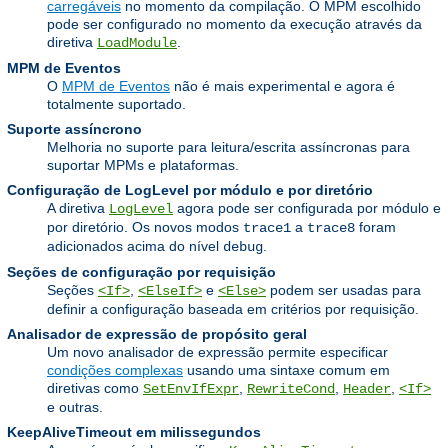
carregáveis
no momento da compilação. O MPM escolhido
pode ser configurado no momento da execução através da
diretiva
.
LoadModule
MPM de Eventos
O
MPM de Eventos
não é mais experimental e agora é
totalmente suportado.
Suporte assíncrono
Melhoria no suporte para leitura/escrita assíncronas para
suportar MPMs e plataformas.
Configuração de LogLevel por módulo e por diretório
A diretiva
agora pode ser configurada por módulo e
LogLevel
por diretório. Os novos modos
a
foram
trace1
trace8
adicionados acima do nível
.
debug
Seções de configuração por requisição
Seções
,
e
podem ser usadas para
<If>
<ElseIf>
<Else>
definir a configuração baseada em critérios por requisição.
Analisador de expressão de propósito geral
Um novo analisador de expressão permite especificar
condições complexas
usando uma sintaxe comum em
diretivas como
,
,
,
SetEnvIfExpr
RewriteCond
Header
<If>
e outras.
KeepAliveTimeout em milissegundos