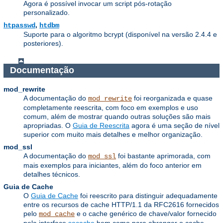
Agora é possível invocar um script pós-rotação
personalizado.
,
htpasswd
htdbm
Suporte para o algoritmo bcrypt (disponível na versão 2.4.4 e
posteriores).
Documentação
mod_rewrite
A documentação do
foi reorganizada e quase
mod_rewrite
completamente reescrita, com foco em exemplos e uso
comum, além de mostrar quando outras soluções são mais
apropriadas. O
Guia de Reescrita
agora é uma seção de nível
superior com muito mais detalhes e melhor organização.
mod_ssl
A documentação do
foi bastante aprimorada, com
mod_ssl
mais exemplos para iniciantes, além do foco anterior em
detalhes técnicos.
Guia de Cache
O
Guia de Cache
foi reescrito para distinguir adequadamente
entre os recursos de cache HTTP/1.1 da RFC2616 fornecidos
pelo
e o cache genérico de chave/valor fornecido
mod_cache
pela interface
socache
bem como para abranger o cache