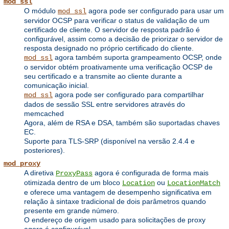
mod_ssl
O módulo
agora pode ser configurado para usar um
mod_ssl
servidor OCSP para verificar o status de validação de um
certificado de cliente. O servidor de resposta padrão é
configurável, assim como a decisão de priorizar o servidor de
resposta designado no próprio certificado do cliente.
agora também suporta grampeamento OCSP, onde
mod_ssl
o servidor obtém proativamente uma verificação OCSP de
seu certificado e a transmite ao cliente durante a
comunicação inicial.
agora pode ser configurado para compartilhar
mod_ssl
dados de sessão SSL entre servidores através do
memcached
Agora, além de RSA e DSA, também são suportadas chaves
EC.
Suporte para TLS-SRP (disponível na versão 2.4.4 e
posteriores).
mod_proxy
A diretiva
agora é configurada de forma mais
ProxyPass
otimizada dentro de um bloco
ou
Location
LocationMatch
e oferece uma vantagem de desempenho significativa em
relação à sintaxe tradicional de dois parâmetros quando
presente em grande número.
O endereço de origem usado para solicitações de proxy
agora é configurável.